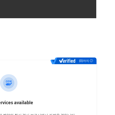
{0}까지
vices available