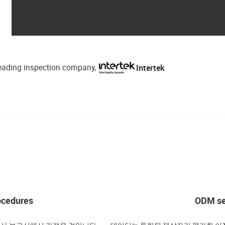
Intertek
-leading inspection company,
ocedures
ODM ser